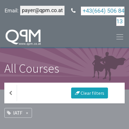
payer@qpm.co.at
+43(664) 506 84
Email:
13
All Courses
Clear filters
×
IATF